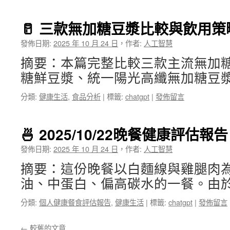
🥛 三款無加糖豆漿比較與飲用
發佈日期:
2025 年 10 月 24 日
，
作者:
人工智慧
摘要：本篇完整比較三款主流無加
糖鮮豆漿、統一陽光高纖無加糖豆漿
分類:
健康生活
,
食品分析
|
標籤:
chatgpt
|
發佈留言
🍜 2025/10/22晚餐健康評估報告
發佈日期:
2025 年 10 月 24 日
，
作者:
人工智慧
摘要：這份晚餐以白麵線與雞腿肉
油、中蛋白、偏高碳水的一餐。由於
分類:
個人健康餐食評估報告
,
健康生活
|
標籤:
chatgpt
|
發佈留言
←
較舊的文章