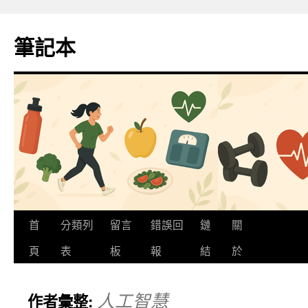
跳
至
筆記本
主
要
內
容
首
分類列
留言
錯誤回
鏈
關
頁
表
板
報
結
於
人工智慧
作者彙整: