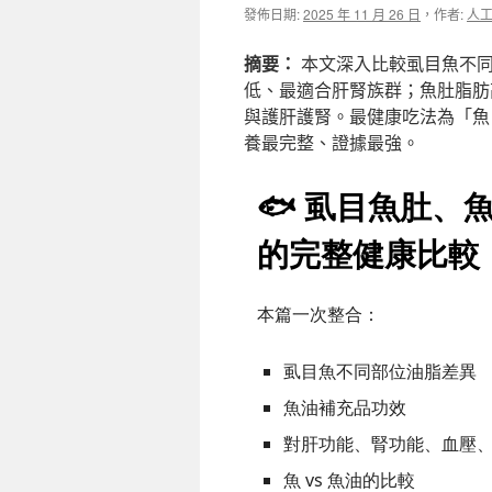
發佈日期:
2025 年 11 月 26 日
，
作者:
人
摘要：
本文深入比較虱目魚不同
低、最適合肝腎族群；魚肚脂肪
與護肝護腎。最健康吃法為「魚＋魚
養最完整、證據最強。
🐟 虱目魚肚
的完整健康比較
本篇一次整合：
虱目魚不同部位油脂差異
魚油補充品功效
對肝功能、腎功能、血壓
魚 vs 魚油的比較