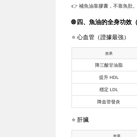
👉 補魚油靠膠囊，不靠魚肚
🌐 四、魚油的全身功效
⭐ 心血管（證據最強）
效果
降三酸甘油脂
提升 HDL
穩定 LDL
降血管發炎
⭐ 肝臟
效果