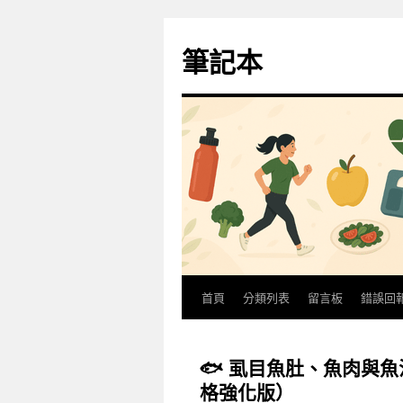
跳
至
筆記本
主
要
內
容
首頁
分類列表
留言板
錯誤回
🐟 虱目魚肚、魚肉與
格強化版）