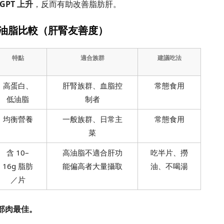
GPT 上升
，反而有助改善脂肪肝。
位油脂比較（肝腎友善度）
特點
適合族群
建議吃法
高蛋白、
肝腎族群、血脂控
常態食用
低油脂
制者
均衡營養
一般族群、日常主
常態食用
菜
含 10–
高油脂不適合肝功
吃半片、撈
16g 脂肪
能偏高者大量攝取
油、不喝湯
／片
背部肉最佳。