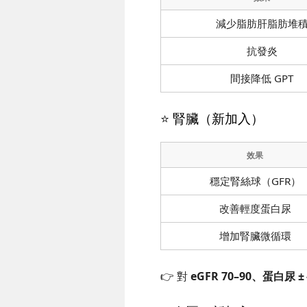
減少脂肪肝脂肪堆
抗發炎
間接降低 GPT
⭐ 腎臟（新加入）
效果
穩定腎絲球（GFR）
改善輕度蛋白尿
增加腎臟微循環
👉 對
eGFR 70–90、蛋白尿 ±