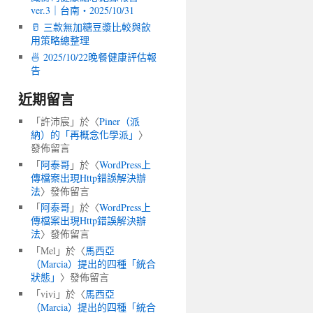
ver.3｜台南・2025/10/31
🥛 三款無加糖豆漿比較與飲
用策略總整理
🍜 2025/10/22晚餐健康評估報
告
近期留言
「
許沛宸
」於〈
Piner（派
納）的「再概念化學派」
〉
發佈留言
「
阿泰哥
」於〈
WordPress上
傳檔案出現Http錯誤解決辦
法
〉發佈留言
「
阿泰哥
」於〈
WordPress上
傳檔案出現Http錯誤解決辦
法
〉發佈留言
「
Mel
」於〈
馬西亞
（Marcia）提出的四種「統合
狀態」
〉發佈留言
「
vivi
」於〈
馬西亞
（Marcia）提出的四種「統合