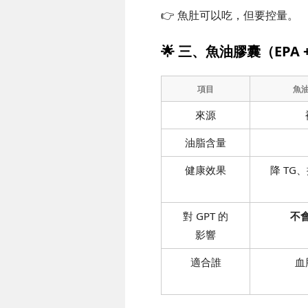
👉 魚肚可以吃，但要控量。
🌟 三、魚油膠囊（EPA +
項目
魚油
來源
油脂含量
健康效果
降 TG
對 GPT 的
不
影響
適合誰
血