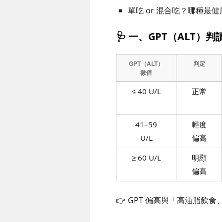
單吃 or 混合吃？哪種最健
🩺 一、GPT（ALT）
GPT（ALT）
判定
數值
≤ 40 U/L
正常
41–59
輕度
U/L
偏高
≥ 60 U/L
明顯
偏高
👉 GPT 偏高與「高油脂