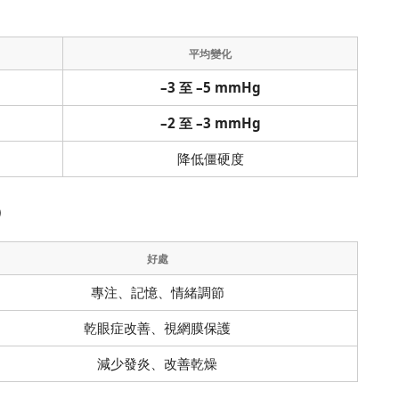
平均變化
–3 至 –5 mmHg
–2 至 –3 mmHg
降低僵硬度
）
好處
專注、記憶、情緒調節
乾眼症改善、視網膜保護
減少發炎、改善乾燥