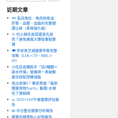
近期文章
🐟 虱目魚肚、魚肉與魚油：
肝腎、血壓、血脂的完整健
康比較（表格強化版）
🍲 吃火鍋先放菜還是先放
肉？避免痛風大爆發重點整
理
🍽️ 早安美芝城健康早餐完整
攻略（LDL＜70、HDL＞
45）
小吃店血糖殺手「這4種麵＝
碳水炸彈」營養師一表破解
最佳搭配控糖減脂
地瓜排第9！專家票選「最新
整腸食物Top10」醫讚1水果
吃了便超順
🥗 2025/11/02午餐健康評估報
告
🍱 半日整合健康分析報告
藏壽司健康點心紀錄報告