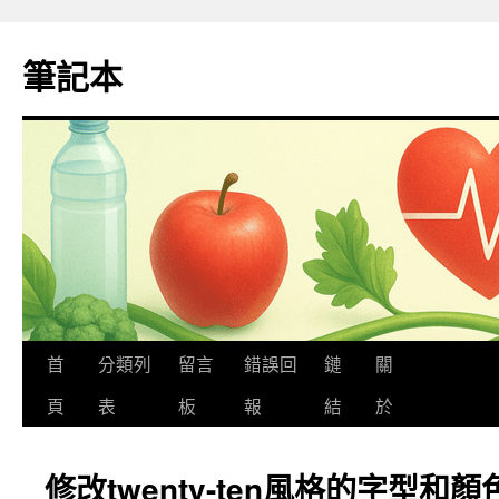
跳
至
筆記本
主
要
內
容
首
分類列
留言
錯誤回
鏈
關
頁
表
板
報
結
於
修改twenty-ten風格的字型和顏