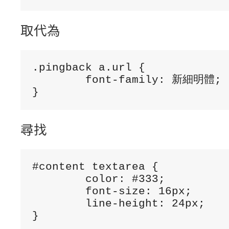
取代為
.pingback a.url {

	font-family: 新細明體;

尋找
#content textarea {

	color: #333;

	font-size: 16px;

	line-height: 24px;

}